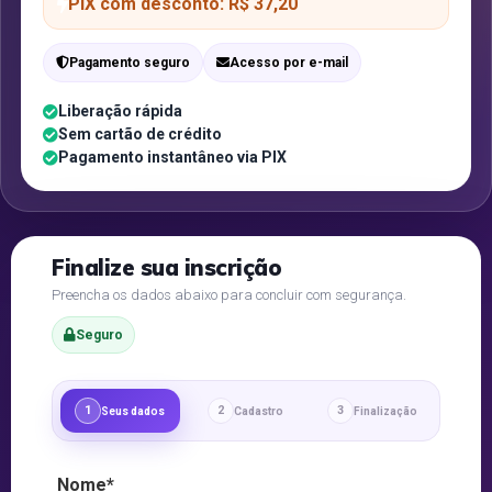
PIX com desconto: R$ 37,20
Pagamento seguro
Acesso por e-mail
Liberação rápida
Sem cartão de crédito
Pagamento instantâneo via PIX
Finalize sua inscrição
Preencha os dados abaixo para concluir com segurança.
Seguro
1
2
3
Seus dados
Cadastro
Finalização
Nome*